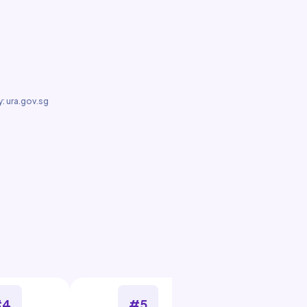
: ura.gov.sg
#4
#5
#6